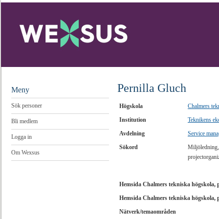
Pernilla Gluch
Meny
Sök personer
Högskola
Chalmers tek
Institution
Teknikens ek
Bli medlem
Avdelning
Service man
Logga in
Sökord
Miljöledning
Om Wexsus
projectorgan
Hemsida Chalmers tekniska högskola, 
Hemsida Chalmers tekniska högskola, 
Nätverk/temaområden