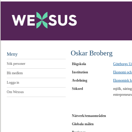
Oskar Broberg
Meny
Sök personer
Högskola
Göteborgs Un
Institution
Ekonomi och
Bli medlem
Avdelning
Ekonomisk hi
Logga in
Sökord
mjölk, näring
Om Wexsus
entrepreneurs
Nätverk/temaområden
Globala målen