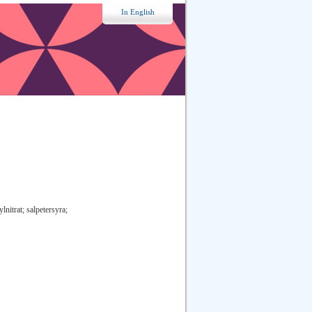
In English
lnitrat; salpetersyra;