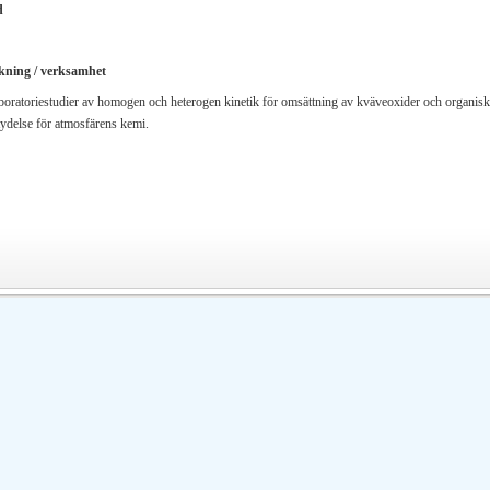
d
kning / verksamhet
boratoriestudier av homogen och heterogen kinetik för omsättning av kväveoxider och organis
tydelse för atmosfärens kemi.