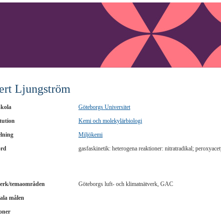
ert Ljungström
kola
Göteborgs Universitet
tution
Kemi och molekylärbiologi
lning
Miljökemi
ord
gasfaskinetik: heterogena reaktioner: nitratradikal; peroxyacety
erk/temaområden
Göteborgs luft- och klimatnätverk, GAC
ala målen
oner