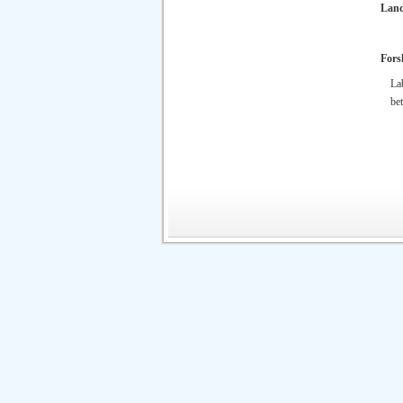
Lan
Fors
La
be