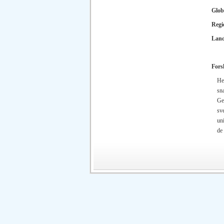
Glob
Regi
Lan
Fors
He
sna
Gen
sv
uni
de