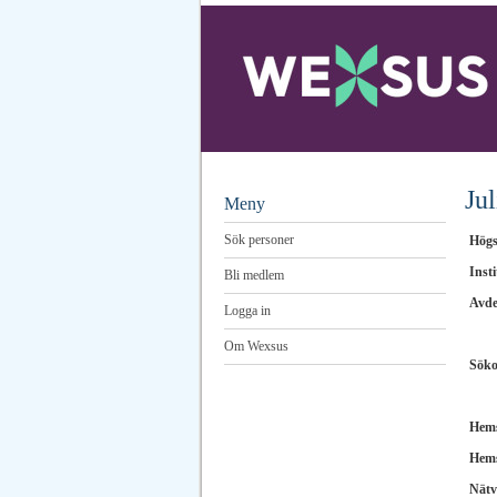
Ju
Meny
Sök personer
Högs
Insti
Bli medlem
Avde
Logga in
Om Wexsus
Sök
Hems
Hems
Nätv