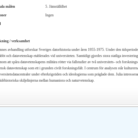
ala målen
5. Jämställdhet
oner
Ingen
d
kning / verksamhet
nnes avhandling utforskar Sveriges datorhistoria under åren 1955-1975. Under den tidsperiod
bbt och datavetenskap etablerades vid universiteten. Samtidigt gjordes stora statliga investering
om att spåra datavetenskapens militära rötter via fallstudier av två universitets- och forskning
ensk datavetenskap som ett i grunden civilt forskningsfält. I centrum för analysen står kulture
versitetsdatacentraler under efterkrigstiden och ideologierna som präglade dem. Julia intresserar
 idéhistoriska skiljelinjerna mellan humaniora och naturvetenskap.