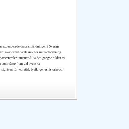
en expanderade datoranvändningen i Sverige
ar i avancerad datateknik för militärforskning.
sdatacentraler utmanar Julia den gängse bilden av
rna som växte fram vid svenska
 sig även för teoretisk fysik, genushistoria och