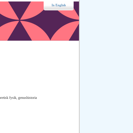
In English
oretisk fysik, genushistoria