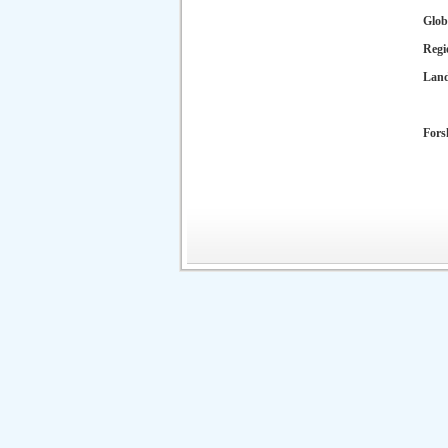
Glob
Regi
Lan
Fors