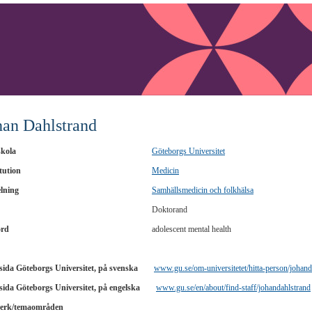
han Dahlstrand
kola
Göteborgs Universitet
tution
Medicin
lning
Samhällsmedicin och folkhälsa
Doktorand
ord
adolescent mental health
ida Göteborgs Universitet, på svenska
www.gu.se/om-universitetet/hitta-person/johand
ida Göteborgs Universitet, på engelska
www.gu.se/en/about/find-staff/johandahlstrand
erk/temaområden