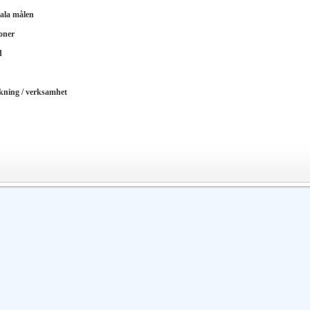
ala målen
oner
d
kning / verksamhet