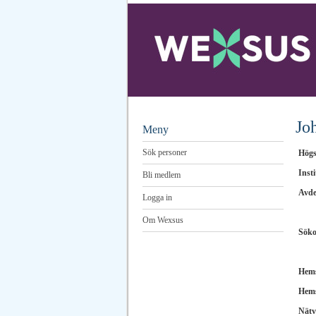
Jo
Meny
Sök personer
Högs
Insti
Bli medlem
Avde
Logga in
Om Wexsus
Sök
Hems
Hems
Nätv