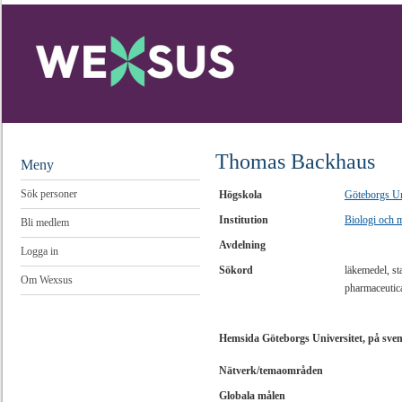
Thomas Backhaus
Meny
Sök personer
Högskola
Göteborgs Un
Institution
Biologi och 
Bli medlem
Avdelning
Logga in
Sökord
läkemedel, st
Om Wexsus
pharmaceutical
Hemsida Göteborgs Universitet, på sve
Nätverk/temaområden
Globala målen