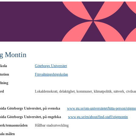
ig Montin
kola
Göteborgs Universitet
tution
Förvaltningshögskolan
lning
ord
Lokaldemokrati, delaktighet, kommuner, klimatpolitik, nätverk, civilsa
ida Göteborgs Universitet, på svenska
www.gu.se/om-universitetet/hitta-person/stigmo
ida Göteborgs Universitet, på engelska
www.gu.se/en/about/find-staff/stigmontin
erk/temaområden
Hållbar stadsutveckling
ala målen