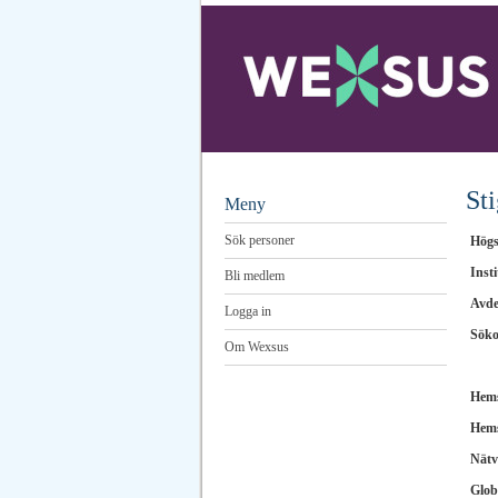
St
Meny
Sök personer
Högs
Insti
Bli medlem
Avde
Logga in
Sök
Om Wexsus
Hems
Hems
Nätv
Glob