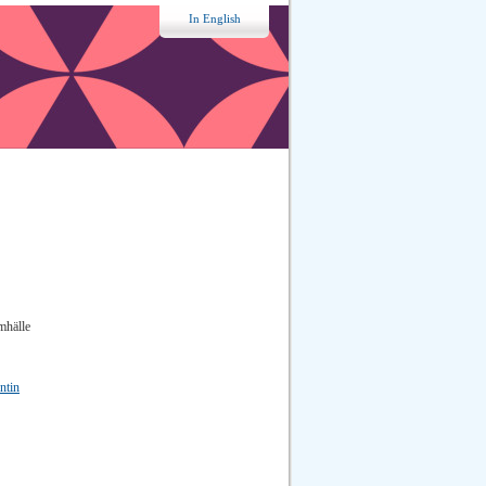
In English
mhälle
ntin