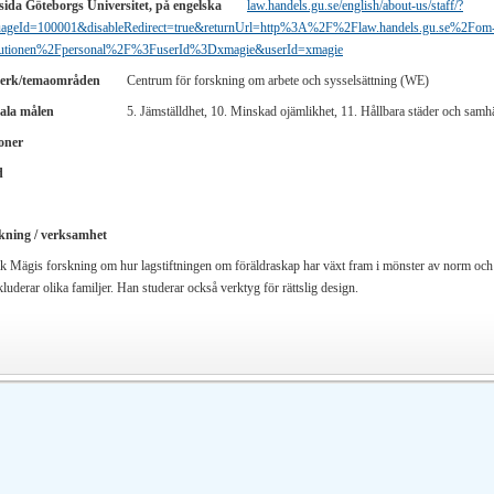
ida Göteborgs Universitet, på engelska
law.handels.gu.se/english/about-us/staff/?
uageId=100001&disableRedirect=true&returnUrl=http%3A%2F%2Flaw.handels.gu.se%2Fom
itutionen%2Fpersonal%2F%3FuserId%3Dxmagie&userId=xmagie
erk/temaområden
Centrum för forskning om arbete och sysselsättning (WE)
ala målen
5. Jämställdhet, 10. Minskad ojämlikhet, 11. Hållbara städer och samh
oner
d
kning / verksamhet
ik Mägis forskning om hur lagstiftningen om föräldraskap har växt fram i mönster av norm och 
luderar olika familjer. Han studerar också verktyg för rättslig design.