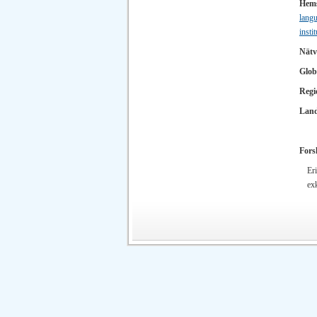
Hems
lang
inst
Nätv
Glob
Regi
Lan
Fors
Er
exk