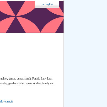
In English
ionalitet, genus, queer, familj, Family Law, Law,
onality, gender studies, queer studies, family and
serId=xmagie