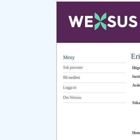
Er
Meny
Sök personer
Högs
Insti
Bli medlem
Avde
Logga in
Om Wexsus
Sök
Hems