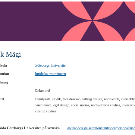
ik Mägi
kola
Göteborgs Universitet
tution
Juridiska institutionen
lning
Doktorand
ord
Familjerätt, juridik, föräldraskap, rättslig design, normkritik, intersekt
parenthood, legal design, social norms, norm-criticla studies, intersecti
kinship studies
ida Göteborgs Universitet, på svenska
law.handels.gu.se/om-institutionen/personal?u