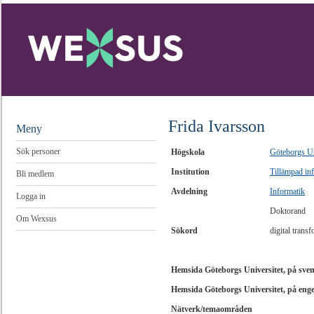
Frida Ivarsson
Meny
Sök personer
Högskola
Göteborgs Un
Institution
Tillämpad in
Bli medlem
Avdelning
Informatik
Logga in
Doktorand
Om Wexsus
Sökord
digital trans
Hemsida Göteborgs Universitet, på sve
Hemsida Göteborgs Universitet, på eng
Nätverk/temaområden