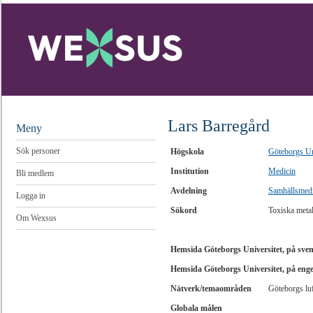
Lars Barregård
Meny
Sök personer
Högskola
Göteborgs Un
Institution
Medicin
Bli medlem
Avdelning
Samhällsmedi
Logga in
Sökord
Toxiska metal
Om Wexsus
Hemsida Göteborgs Universitet, på sve
Hemsida Göteborgs Universitet, på eng
Nätverk/temaområden
Göteborgs lu
Globala målen