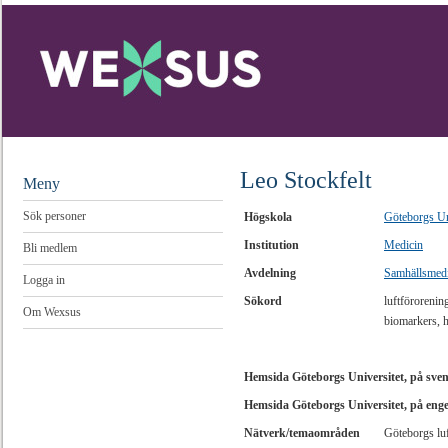
Leo Stockfelt
Meny
Sök personer
Högskola
Göteborgs Un
Institution
Medicin
Bli medlem
Avdelning
Samhällsmedi
Logga in
Sökord
luftförorenin
Om Wexsus
biomarkers, h
Hemsida Göteborgs Universitet, på sve
Hemsida Göteborgs Universitet, på eng
Nätverk/temaområden
Göteborgs lu