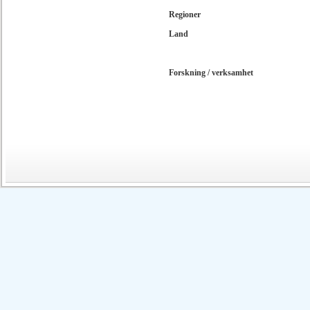
Regioner
Land
Forskning / verksamhet