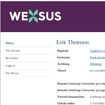
Erik Thomson
Meny
Sök personer
Högskola
Göteborgs Un
Institution
Kemi och mol
Bli medlem
Avdelning
Miljökemi
Logga in
Sökord
ice, cryosphe
Om Wexsus
Hemsida Göteborgs Universitet, på sve
Hemsida Göteborgs Universitet, på eng
Nätverk/temaområden
Göteborgs lu
Globala målen
3. God hälsa 