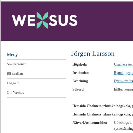
Jörgen Larsson
Meny
Sök personer
Högskola
Chalmers tek
Institution
Rymd-, geo, 
Bli medlem
Avdelning
Fysisk resurs
Logga in
Sökord
hållbar konsu
Om Wexsus
Hemsida Chalmers tekniska högskola, 
Hemsida Chalmers tekniska högskola, 
Nätverk/temaområden
Göteborgs luf
sysselsättni