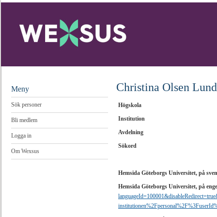
Christina Olsen Lun
Meny
Sök personer
Högskola
Institution
Bli medlem
Avdelning
Logga in
Sökord
Om Wexsus
Hemsida Göteborgs Universitet, på sve
Hemsida Göteborgs Universitet, på eng
languageId=100001&disableRedirect=tr
institutionen%2Fpersonal%2F%3FuserId