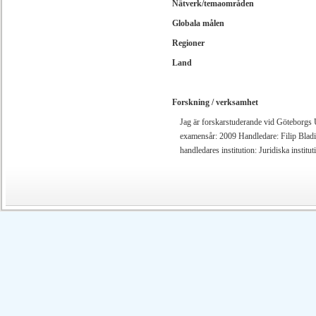
Nätverk/temaområden
Globala målen
Regioner
Land
Forskning / verksamhet
Jag är forskarstuderande vid Göteborgs U
examensår: 2009 Handledare: Filip Bladin
handledares institution: Juridiska institu