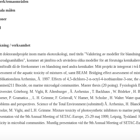
erk/temaområden
ala målen
oner
d
kning / verksamhet
tt doktorandprojekt inom marin ekotoxikologi, med titeln "Validering av modeller för blandninga
kroalgsamhällen", kommer att jämföra och utvärdera olika modeller för att förutsäga kemikalier
amförallt då de förekommer i en blandning med andra kemikalier. Mitt projekt är integrerat i t
sessment of the aquatic toxicity of mixtures of, samt BEAM: Bridging effect assessment of mixt
likationslista Arrhenius, Å. 1997. Effects of 4,5-dichloro-2-n-octyl-4-isothiazoline-3-one, the 
anineä211 Biocide, on marine microalgal communities. Master thesis (20 poäng). Fysiologisk B
iversitet. Göteborg. M. Vighi, R. Altenburger , Å. Arrhenius , T. Backhaus , W. Bödeker , H. Bl
oener, P. Gramatica , , L. H. Grimme, F. Grönvall, V. Hamer, M. Scholze , H. Walter. Water qual
oblems and perspectives. Science of the Total Environment (submitted) Å. Arrhenius, H. Blanck
holze, M. Vighi, and L.H. Grimme. Mixture toxicity of photosynthetic inhibitors to marine p
esentation vid the 9th Annual Meeting of SETAC-Europe, 25-29 maj 1999, Leipzig, Tyskland. H
xicity in microbial communities. Muntlig presentation vid the 9th Annual Meeting of SETAC-Eu