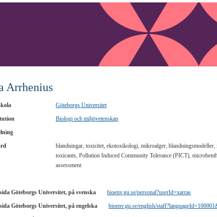
a Arrhenius
kola
Göteborgs Universitet
tution
Biologi och miljövetenskap
lning
ord
blandningar, toxicitet, ekotoxikologi, mikroalger, blandningsmodeller, r
toxicants, Pollution Induced Community Tolerance (PICT), microbenth
assessment
ida Göteborgs Universitet, på svenska
bioenv.gu.se/personal?userId=xarras
ida Göteborgs Universitet, på engelska
bioenv.gu.se/english/staff?languageId=100001