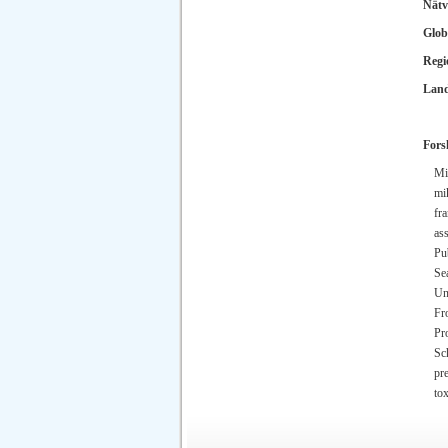
Nätv
Glob
Regi
Lan
Fors
Mi
mi
fr
as
Pub
Se
Un
Fr
Pr
Sc
pr
to