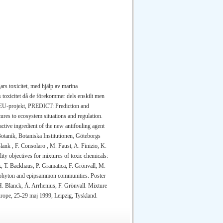
rs toxicitet, med hjälp av marina
s toxicitet då de förekommer dels enskilt men
vå EU-projekt, PREDICT: Prediction and
ures to ecosystem situations and regulation.
active ingredient of the new antifouling agent
otanik, Botaniska Institutionen, Göteborgs
ank , F. Consolaro , M. Faust, A. Finizio, K.
ity objectives for mixtures of toxic chemicals:
, T. Backhaus, P. Gramatica, F. Grönvall, M.
eriphyton and epipsammon communities. Poster
. Blanck, Å. Arrhenius, F. Grönvall. Mixture
rope, 25-29 maj 1999, Leipzig, Tyskland.