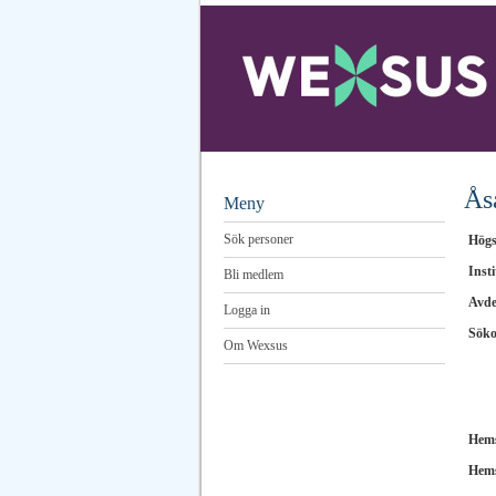
Ås
Meny
Sök personer
Högs
Insti
Bli medlem
Avde
Logga in
Sök
Om Wexsus
Hems
Hems