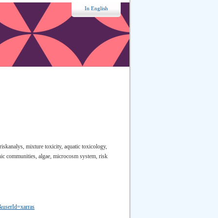
In English
iskanalys, mixture toxicity, aquatic toxicology,
ic communities, algae, microcosm system, risk
&userId=xarras