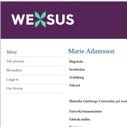
Marie Adamsson
Meny
Sök personer
Högskola
Institution
Bli medlem
Avdelning
Logga in
Sökord
Om Wexsus
Hemsida Göteborgs Universitet, på sve
Nätverk/temaområden
Globala målen